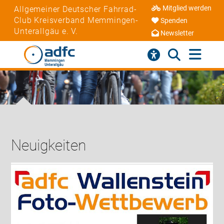
Mitglied werden
Allgemeiner Deutscher Fahrrad-
Club Kreisverband Memmingen-
Spenden
Unterallgäu e. V.
Newsletter
Neuigkeiten